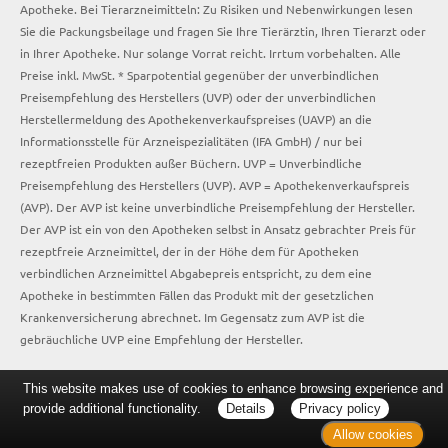
Apotheke. Bei Tierarzneimitteln: Zu Risiken und Nebenwirkungen lesen
Sie die Packungsbeilage und fragen Sie Ihre Tierärztin, Ihren Tierarzt oder
in Ihrer Apotheke. Nur solange Vorrat reicht. Irrtum vorbehalten. Alle
Preise inkl. MwSt. * Sparpotential gegenüber der unverbindlichen
Preisempfehlung des Herstellers (UVP) oder der unverbindlichen
Herstellermeldung des Apothekenverkaufspreises (UAVP) an die
Informationsstelle für Arzneispezialitäten (IFA GmbH) / nur bei
rezeptfreien Produkten außer Büchern. UVP = Unverbindliche
Preisempfehlung des Herstellers (UVP). AVP = Apothekenverkaufspreis
(AVP). Der AVP ist keine unverbindliche Preisempfehlung der Hersteller.
Der AVP ist ein von den Apotheken selbst in Ansatz gebrachter Preis für
rezeptfreie Arzneimittel, der in der Höhe dem für Apotheken
verbindlichen Arzneimittel Abgabepreis entspricht, zu dem eine
Apotheke in bestimmten Fällen das Produkt mit der gesetzlichen
Krankenversicherung abrechnet. Im Gegensatz zum AVP ist die
gebräuchliche UVP eine Empfehlung der Hersteller.
This website makes use of cookies to enhance browsing experience and
provide additional functionality.
Details
Privacy policy
Allow cookies