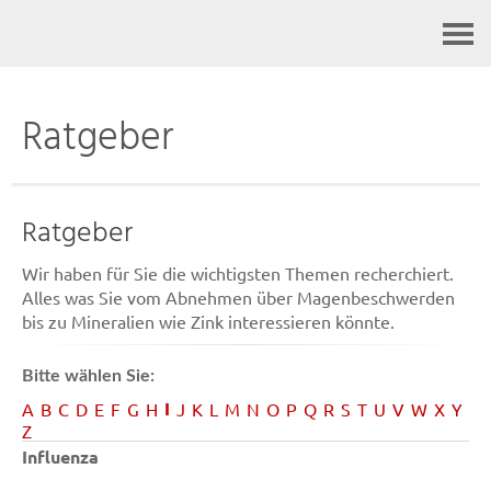
Kontakt
Ratgeber
Ratgeber
Wir haben für Sie die wichtigsten Themen recherchiert.
Alles was Sie vom Abnehmen über Magenbeschwerden
bis zu Mineralien wie Zink interessieren könnte.
Bitte wählen Sie:
I
A
B
C
D
E
F
G
H
J
K
L
M
N
O
P
Q
R
S
T
U
V
W
X
Y
Z
Influenza