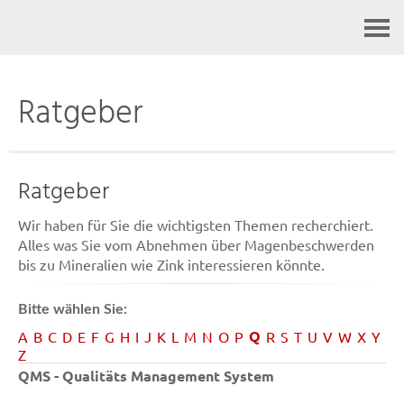
Kontakt
Ratgeber
Ratgeber
Wir haben für Sie die wichtigsten Themen recherchiert.
Alles was Sie vom Abnehmen über Magenbeschwerden
bis zu Mineralien wie Zink interessieren könnte.
Bitte wählen Sie:
Q
A
B
C
D
E
F
G
H
I
J
K
L
M
N
O
P
R
S
T
U
V
W
X
Y
Z
QMS - Qualitäts Management System