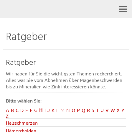
Kontakt
Ratgeber
Ratgeber
Wir haben für Sie die wichtigsten Themen recherchiert.
Alles was Sie vom Abnehmen über Magenbeschwerden
bis zu Mineralien wie Zink interessieren könnte.
Bitte wählen Sie:
H
A
B
C
D
E
F
G
I
J
K
L
M
N
O
P
Q
R
S
T
U
V
W
X
Y
Z
Halsschmerzen
Hämorrhoiden