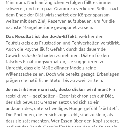
Minimum. Nach anfänglichen Erfolgen fällt es immer
schwerer, noch ein paar Gramm zu verlieren. Selbst nach
dem Ende der Diät wirtschaftet der Körper sparsam
weiter mit dem Ziel, Reserven aufzubauen, um für die
nächste Mangelperiode gewappnet zu sein.
Das Resultat ist der Jo-Jo-Effekt
, welcher den
Teufelskreis aus Frustration und Fehlverhalten verstärkt.
Auch die Psyche läuft Gefahr, durch das dauernde
Gewichts-Jo-Jo Schaden zu nehmen. Diäten fördern
falsches Ernährungsverhalten, sie suggerieren zu
Unrecht, dass die Maße dünner Models reine
Willenssache seien. Doch wie bereits gesagt: Erbanlagen
prägen die natürliche Statur bis zu zwei Dritteln.
Je restriktiver man isst, desto dicker wird man:
Ein
restriktiver – gezügelter – Esser ist chronisch auf Diät,
der sich bewusst Grenzen setzt und sich so ein
andauerndes, unterschwelliges Hungergefühl "züchtet".
Die Portionen, die er sich zugesteht, sind zu klein, als
dass sie satt machten. Wer Essen über den Kopf steuert,
verliert das Bauch-Gespür für Hunger, der wie Durst ein