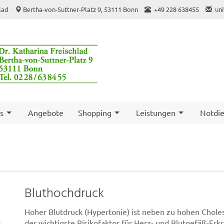
hlad
Bertha-von-Suttner-Platz 9, 53111 Bonn
+49 228 638455
un
s
Angebote
Shopping
Leistungen
Notdie
Bluthochdruck
Hoher Blutdruck (Hypertonie) ist neben zu hohen Chol
r
der wichtigste Risikofaktor für Herz- und Blutgefäß-Er