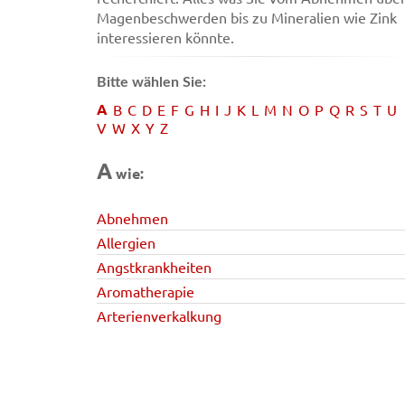
Magenbeschwerden bis zu Mineralien wie Zink
interessieren könnte.
Bitte wählen Sie:
A
B
C
D
E
F
G
H
I
J
K
L
M
N
O
P
Q
R
S
T
U
V
W
X
Y
Z
A
wie:
Abnehmen
Allergien
Angstkrankheiten
Aromatherapie
Arterienverkalkung