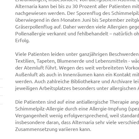
Alternaria kann bei bis zu 30 Prozent aller Patienten m
nachgewiesen werden. Der Sporenflug des Schimmelpilze
überwiegend in den Monaten Juni bis September zeitgl
Gräserpollenflug auf. Daher werden viele Allergien geg
Pollenallergie verkannt und fehlbehandelt – natürlich 
Erfolg.
Viele Patienten leiden unter ganzjährigen Beschwerden,
Textilien, Tapeten, Blumenerde und Lebensmitteln - wäc
der Atemluft führt. Wegen des weit verbreiteten Vork
Außenluft als auch in Innenräumen kann ein Kontakt mi
werden. Auch zahlreiche Bibliothekare und Archivare le
jeweiligen Arbeitsplatzes besonders unter allergisch
Die Patienten sind auf eine antiallergische Therapie an
Schimmelpilz-Allergie durch eine Allergie-Impfung (spe
Vergangenheit wenig erfolgversprechend, weil standardis
insbesondere daran, dass Alternaria sehr viele verschie
Zusammensetzung variieren kann.