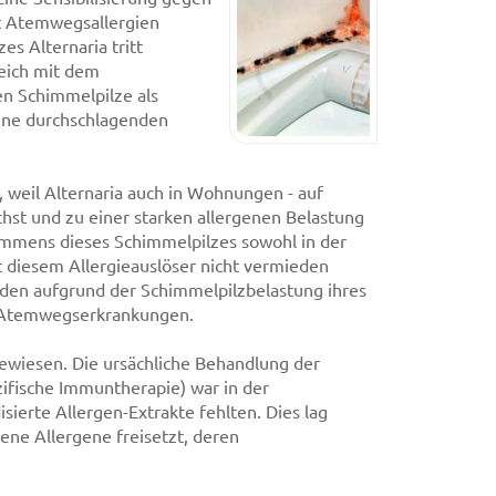
it Atemwegsallergien
s Alternaria tritt
eich mit dem
en Schimmelpilze als
ohne durchschlagenden
 weil Alternaria auch in Wohnungen - auf
hst und zu einer starken allergenen Belastung
ommens dieses Schimmelpilzes sowohl in der
t diesem Allergieauslöser nicht vermieden
iden aufgrund der Schimmelpilzbelastung ihres
en Atemwegserkrankungen.
gewiesen. Die ursächliche Behandlung der
zifische Immuntherapie) war in der
ierte Allergen-Extrakte fehlten. Dies lag
dene Allergene freisetzt, deren