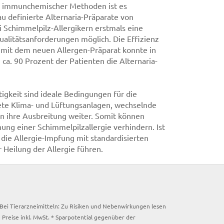
d immunchemischer Methoden ist es
u definierte Alternaria-Präparate von
ei Schimmelpilz-Allergikern erstmals eine
alitätsanforderungen möglich. Die Effizienz
e mit dem neuen Allergen-Präparat konnte in
 ca. 90 Prozent der Patienten die Alternaria-
igkeit sind ideale Bedingungen für die
ete Klima- und Lüftungsanlagen, wechselnde
en ihre Ausbreitung weiter. Somit können
ng einer Schimmelpilzallergie verhindern. Ist
die Allergie-Impfung mit standardisierten
 Heilung der Allergie führen.
. Bei Tierarzneimitteln: Zu Risiken und Nebenwirkungen lesen
e Preise inkl. MwSt. * Sparpotential gegenüber der