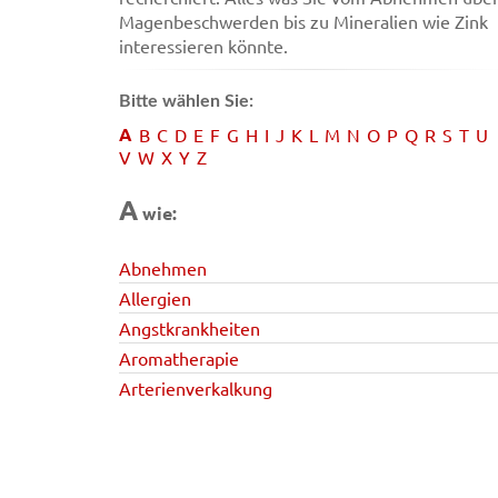
Magenbeschwerden bis zu Mineralien wie Zink
interessieren könnte.
Bitte wählen Sie:
A
B
C
D
E
F
G
H
I
J
K
L
M
N
O
P
Q
R
S
T
U
V
W
X
Y
Z
A
wie:
Abnehmen
Allergien
Angstkrankheiten
Aromatherapie
Arterienverkalkung