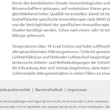
Durch den kombinierten Einsatz immunbiologischer un
Wissenschaftlern gelungen, auf molekularer Ebene gena
gleichbleibend hoher Qualität herzustellen. Damit ist b
hocheffiziente spezifische Immuntherapie nach WHO-Qu
und die Verträglichkeit der spezifischen Immuntherapi
Studien bestätigt werden. Schon nach einem Jahr ist bei
Allergie gebessert.
Temperaturen über 18 Grad Celsius und hohe Luftfeucht
allergieauslösenden Mikroorganismen. Schlecht gewart
Lichtverhältnisse und fehlender Luftwechsel begünstig
verbesserte Arbeits- und Wohnbedingungen die Entstehu
die Erkrankung aber erst einmal eingetreten, dann kann 
Schimmelpilz-Allergenextrakten in vielen Fällen zu einer
erbraucherrechte
Barrierefreiheit
Impressum
ie Packungsbeilage und fragen Sie Ihre Ärztin, Ihren Arzt oder in Ihrer Apotheke
Tierarzt oder in Ihrer Apotheke. Nur solange Vorrat reicht. Irrtum vorbehalten. All