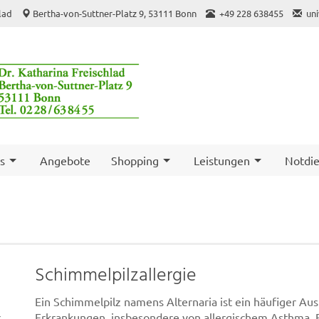
hlad
Bertha-von-Suttner-Platz 9, 53111 Bonn
+49 228 638455
un
s
Angebote
Shopping
Leistungen
Notdie
Schimmelpilzallergie
Ein Schimmelpilz namens Alternaria ist ein häufiger Aus
r
Erkrankungen, insbesondere von allergischem Asthma. E