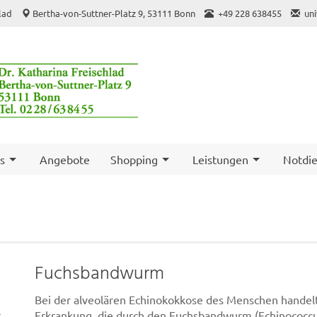
hlad
Bertha-von-Suttner-Platz 9, 53111 Bonn
+49 228 638455
un
s
Angebote
Shopping
Leistungen
Notdie
Fuchsbandwurm
Bei der alveolären Echinokokkose des Menschen handelt
r
Erkrankung, die durch den Fuchsbandwurm (Echinococcus