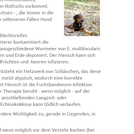
 im Rotfuchs vorkommt.
hsen - , die immer in die
n selteneren Fällen Hund
hlechtsreifes
terer kontaminiert die
usgeschiedene Wurmeier von E. multilocularis
lzen und Erde deponiert. Der Mensch kann sich
früchten und -beeren infizieren.
tsteht ein Netzwerk von Schläuchen, das diese
meist atypisch, wodurch eine korrekte
wirt Mensch ist die Fuchsbandwurm-Infektion
ie Therapie beruht - wenn möglich - auf der
r anschließenden Langzeit- oder
Echinokokkose kann tödlich verlaufen.
ere Wichtigkeit zu, gerade in Gegenden, in
d wenn möglich vor dem Verzehr kochen (bei