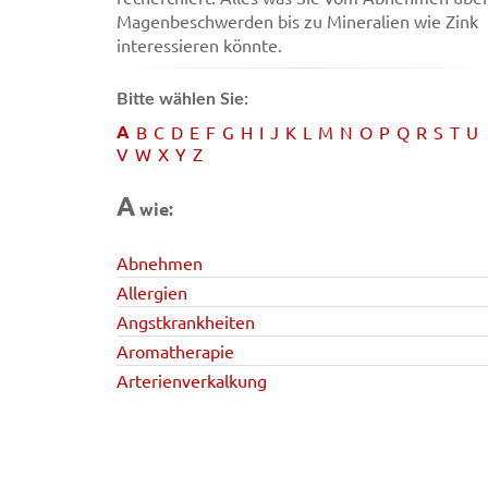
Magenbeschwerden bis zu Mineralien wie Zink
interessieren könnte.
Bitte wählen Sie:
A
B
C
D
E
F
G
H
I
J
K
L
M
N
O
P
Q
R
S
T
U
V
W
X
Y
Z
A
wie:
Abnehmen
Allergien
Angstkrankheiten
Aromatherapie
Arterienverkalkung