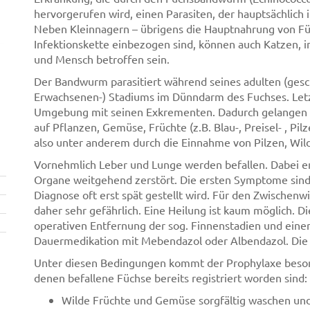
hervorgerufen wird, einen Parasiten, der hauptsächlich
Neben Kleinnagern – übrigens die Hauptnahrung von Füc
Infektionskette einbezogen sind, können auch Katzen, i
und Mensch betroffen sein.
Der Bandwurm parasitiert während seines adulten (gesc
Erwachsenen-) Stadiums im Dünndarm des Fuchses. Letz
Umgebung mit seinen Exkrementen. Dadurch gelangen a
auf Pflanzen, Gemüse, Früchte (z.B. Blau-, Preisel- , Pi
also unter anderem durch die Einnahme von Pilzen, Wild
Vornehmlich Leber und Lunge werden befallen. Dabei en
Organe weitgehend zerstört. Die ersten Symptome sind 
Diagnose oft erst spät gestellt wird. Für den Zwischen
daher sehr gefährlich. Eine Heilung ist kaum möglich. D
operativen Entfernung der sog. Finnenstadien und eine
Dauermedikation mit Mebendazol oder Albendazol. Die 
Unter diesen Bedingungen kommt der Prophylaxe besond
denen befallene Füchse bereits registriert worden sind:
Wilde Früchte und Gemüse sorgfältig waschen un