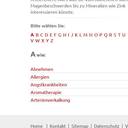
Magenbeschwerden bis zu Mineralien wie Zink
interessieren könnte.
Bitte wählen Sie:
A
B
C
D
E
F
G
H
I
J
K
L
M
N
O
P
Q
R
S
T
U
V
W
X
Y
Z
A
wie:
Abnehmen
Allergien
Angstkrankheiten
Aromatherapie
Arterienverkalkung
Home
Kontakt
Sitemap
Datenschutz
V