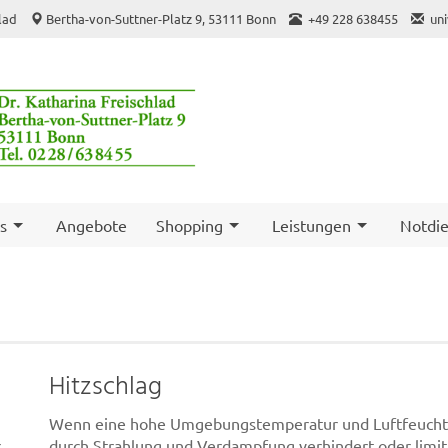
hlad
Bertha-von-Suttner-Platz 9, 53111 Bonn
+49 228 638455
un
s
Angebote
Shopping
Leistungen
Notdie
Hitzschlag
Wenn eine hohe Umgebungstemperatur und Luftfeucht
r
durch Strahlung und Verdampfung verhindert oder limitier