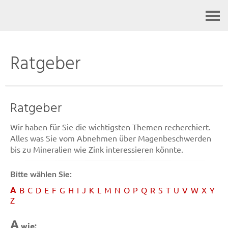
Kontakt
Ratgeber
Ratgeber
Wir haben für Sie die wichtigsten Themen recherchiert.
Alles was Sie vom Abnehmen über Magenbeschwerden
bis zu Mineralien wie Zink interessieren könnte.
Bitte wählen Sie:
A
B
C
D
E
F
G
H
I
J
K
L
M
N
O
P
Q
R
S
T
U
V
W
X
Y
Z
A
wie: