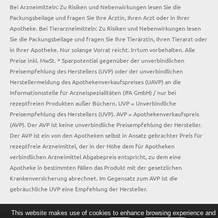
Bei Arzneimitteln: Zu Risiken und Nebenwirkungen lesen Sie die
Packungsbeilage und fragen Sie Ihre Ärztin, Ihren Arzt oder in Ihrer
Apotheke. Bei Tierarzneimitteln: Zu Risiken und Nebenwirkungen lesen
Sie die Packungsbeilage und fragen Sie Ihre Tierärztin, Ihren Tierarzt oder
in Ihrer Apotheke. Nur solange Vorrat reicht. Irrtum vorbehalten. Alle
Preise inkl. MwSt. * Sparpotential gegenüber der unverbindlichen
Preisempfehlung des Herstellers (UVP) oder der unverbindlichen
Herstellermeldung des Apothekenverkaufspreises (UAVP) an die
Informationsstelle für Arzneispezialitäten (IFA GmbH) / nur bei
rezeptfreien Produkten außer Büchern. UVP = Unverbindliche
Preisempfehlung des Herstellers (UVP). AVP = Apothekenverkaufspreis
(AVP). Der AVP ist keine unverbindliche Preisempfehlung der Hersteller.
Der AVP ist ein von den Apotheken selbst in Ansatz gebrachter Preis für
rezeptfreie Arzneimittel, der in der Höhe dem für Apotheken
verbindlichen Arzneimittel Abgabepreis entspricht, zu dem eine
Apotheke in bestimmten Fällen das Produkt mit der gesetzlichen
Krankenversicherung abrechnet. Im Gegensatz zum AVP ist die
gebräuchliche UVP eine Empfehlung der Hersteller.
This website makes use of cookies to enhance browsing experience and